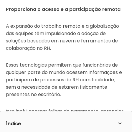
Proporciona o acesso e a participação remota
A expansão do trabalho remoto e a globalização
das equipes têm impulsionado a adoção de
soluções baseadas em nuvem e ferramentas de
colaboração no RH.
Essas tecnologias permitem que funcionários de
qualquer parte do mundo acessem informações e
participem de processos de RH com facilidade,
sem a necessidade de estarem fisicamente
presentes no escritório.
Isso inclui acessar folhas de pagamento, gerenciar
benefícios, participar de treinamentos e até
Índice
mesmo envolver-se em avaliações de
Abrir